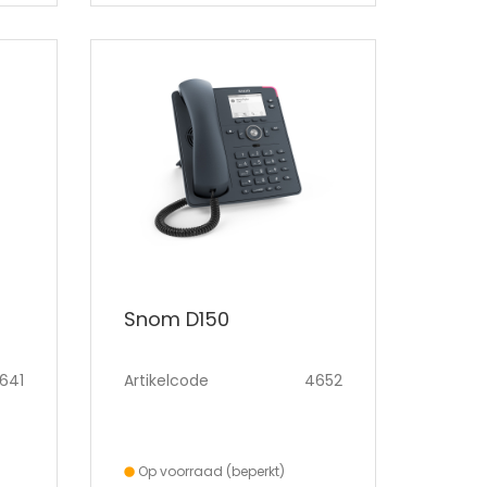
Snom D150
641
Artikelcode
4652
Op voorraad (beperkt)