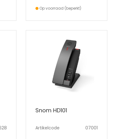
Op voorraad (beperkt)
Snom HD101
628
Artikelcode
07001