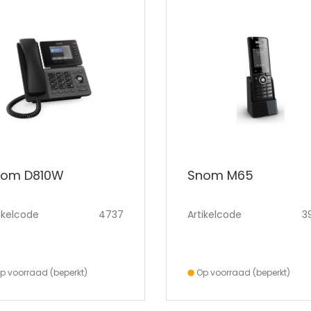
nom D810W
Snom M65
ikelcode
4737
Artikelcode
3
p voorraad (beperkt)
Op voorraad (beperkt)