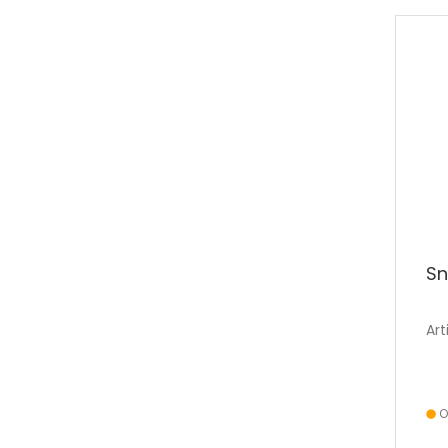
S
Art
O