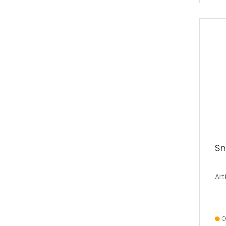
S
Art
O