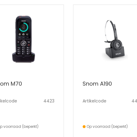
nom M70
Snom A190
ikelcode
4423
Artikelcode
4
p voorraad (beperkt)
Op voorraad (beperkt)