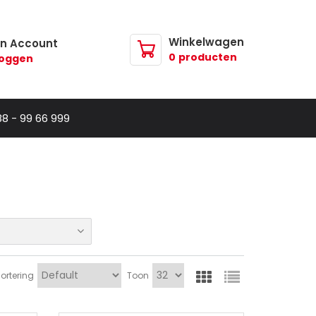
Winkelwagen
jn Account
0
producten
loggen
88 - 99 66 999
ortering
Toon