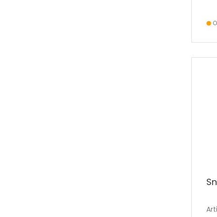
O
S
Art