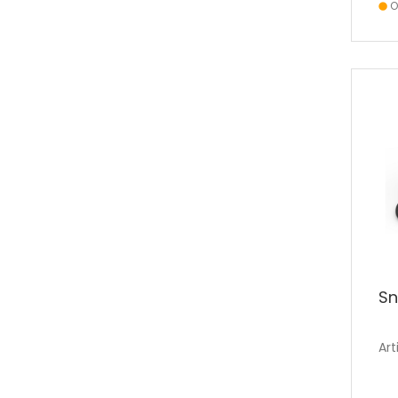
O
S
Art