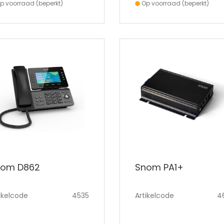
p voorraad (beperkt)
Op voorraad (beperkt)
nom D862
Snom PA1+
ikelcode
4535
Artikelcode
4