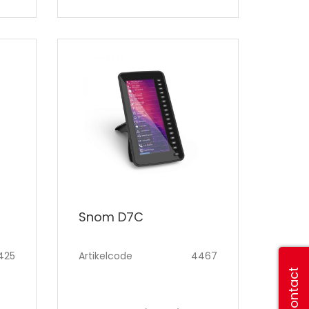
Snom D7C
425
Artikelcode
4467
Contact