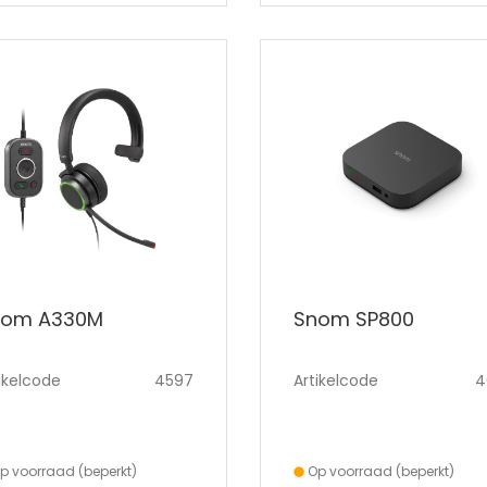
nom A330M
Snom SP800
ikelcode
4597
Artikelcode
4
p voorraad (beperkt)
Op voorraad (beperkt)