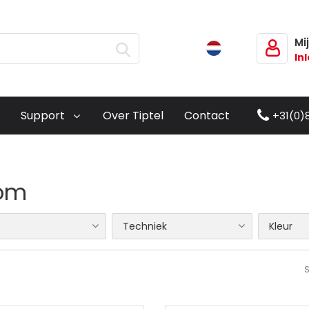
Mi
In
Support
Over Tiptel
Contact
+31(0)
om
Techniek
Kleur
S