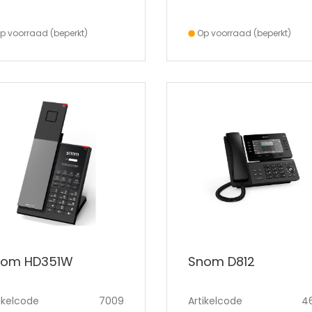
p voorraad (beperkt)
Op voorraad (beperkt)
nom HD351W
Snom D812
ikelcode
7009
Artikelcode
4